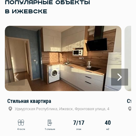
ПОПУЛЯРНЫЕ ОБЪЕКТЫ
В ИЖЕВСКЕ
Стильная квартира
Сти
Удмуртская Республика, Ижевск, Фронтовая улица, 4
7/17
40
этаж
м2
4 гостя
1 спальня