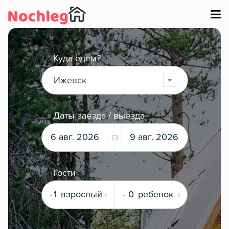
Куда едем?
Ижевск
Даты заезда / выезда
6 авг. 2026
9 авг. 2026
Гости
-
+
-
+
1
взрослый
0
ребенок