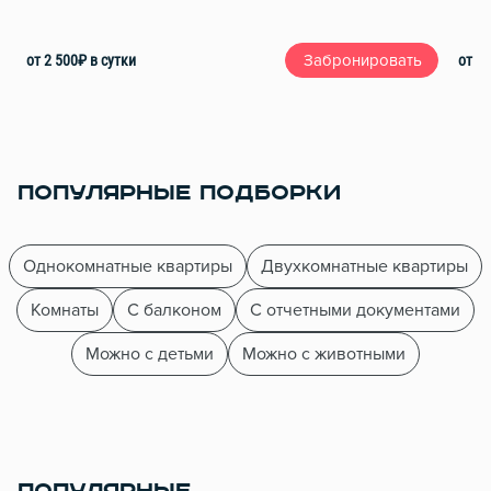
от 2 500
₽
в сутки
от 2 
Забронировать
ПОПУЛЯРНЫЕ ПОДБОРКИ
Однокомнатные квартиры
Двухкомнатные квартиры
Комнаты
С балконом
С отчетными документами
Можно с детьми
Можно с животными