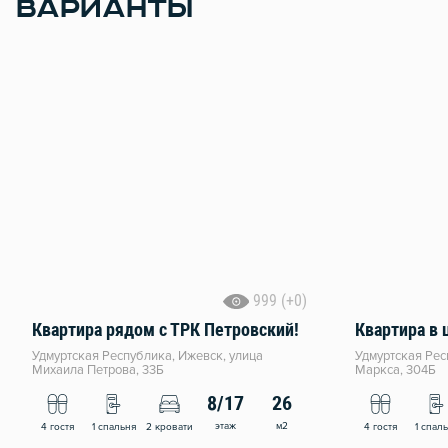
ВАРИАНТЫ
999 (+0)
Квартира рядом с ТРК Петровский!
Удмуртская Республика, Ижевск, улица
Удмуртская Рес
Михаила Петрова, 33Б
Маркса, 304Б
8/17
26
этаж
м2
4 гостя
1 спальня
2 кровати
4 гостя
1 спал