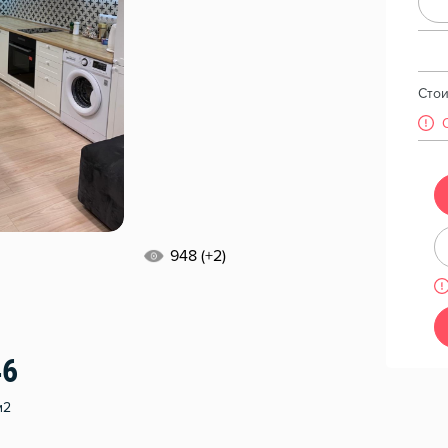
Сто
948 (+2)
46
м2