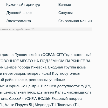
Кухонный гарнитур
Ванная
Те
Духовой шкаф
Санузел
Ка
Электроплита
Стиральная машинка
Холодильник
Полотенца
азать все удобства: 35
Обеденный стол
Туалетная бумага
Микроволновка
Фен
Электрический чайник
Шампунь, мыло
ый дом на Пушкинской в «OCEAN CITY”единственный
АРКОВОЧНОЕ МЕСТО НА ПОДЗЕМНОМ ПАРКИНГЕ ЗА
Посуда
ом центре города Ижевска. Входная группа дома
Столовые приборы
 и переговоры,четыре лифта! Круглосуточная
Посудомоечная машинка
ый район: кафе, рестораны, учебные
вые и офисные центры. В пешей доступности: УДГУ,
Барная стойка
ы,центральная площадь,музей Калашникова,школа
огонь, бассейн «СИЛА ВОДЫ»,Ледовый дворец
,ТЦ Алые Паруса,БЦ Медведь,ТЦ Талисман,ТЦ