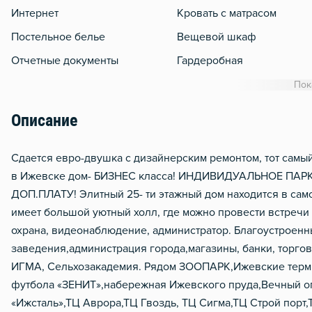
Интернет
Кровать с матрасом
Постельное белье
Вещевой шкаф
Отчетные документы
Гардеробная
WiFi
Пок
Кондиционер
Описание
Утюг
Гладильная доска
Сдается евро-двушка с дизайнерским ремонтом, тот сам
в Ижевске дом- БИЗНЕС класса! ИНДИВИДУАЛЬНОЕ П
Сушилка для белья
ДОП.ПЛАТУ! Элитный 25- ти этажный дом находится в сам
Отопление
имеет большой уютный холл, где можно провести встречи
Водонагреватель
охрана, видеонаблюдение, администратор. Благоустроенн
заведения,администрация города,магазины, банки, торго
Чистящие средства
ИГМА, Сельхозакадемия. Рядом ЗООПАРК,Ижевские терм
Металлическая дверь
футбола «ЗЕНИТ»,набережная Ижевского пруда,Вечный 
«Ижсталь»,ТЦ Аврора,ТЦ Гвоздь, ТЦ Сигма,ТЦ Строй порт