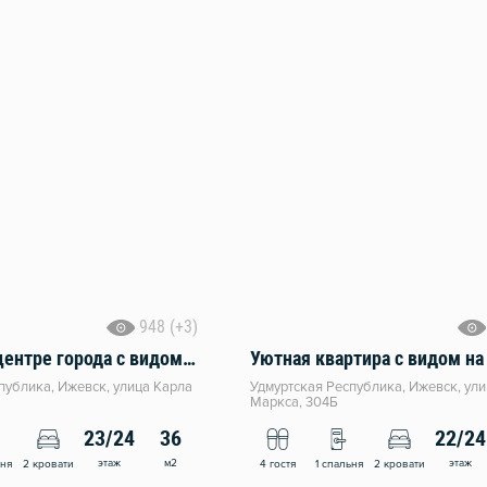
948 (+3)
Квартира в центре города с видом на Ижевский пруд и город!
публика, Ижевск, улица Карла
Удмуртская Республика, Ижевск, ул
Маркса, 304Б
23/24
36
22/24
этаж
м2
этаж
ьня
2 кровати
4 гостя
1 спальня
2 кровати