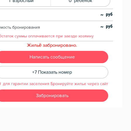
1
взрослый
0
ребенок
~
~
имость бронирования
Остаток суммы
оплачивается при заезде хозяину
Жильё забронировано.
Написать сообщение
+7 Показать номер
для гарантии заселения Бронируйте жилье через сайт
Забронировать