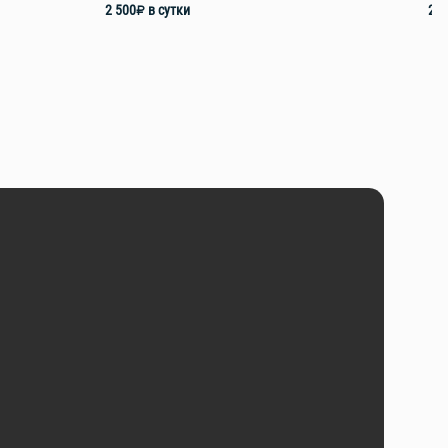
2 500
₽
в сутки
2 5