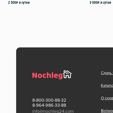
2 500
₽
в сутки
3 000
₽
в сутки
Сдать
Катал
О сер
8-800-300-88-32
8-964-986-33-88
Вопрос
info@nochleg24.com